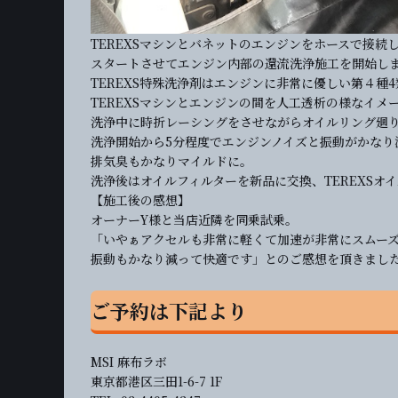
TEREXSマシンとバネットのエンジンをホースで接続し
スタートさせてエンジン内部の還流洗浄施工を開始し
TEREXS特殊洗浄剤はエンジンに非常に優しい第４種4
TEREXSマシンとエンジンの間を人工透析の様なイメ
洗浄中に時折レーシングをさせながらオイルリング廻
洗浄開始から5分程度でエンジンノイズと振動がかなり
排気臭もかなりマイルドに。
洗浄後はオイルフィルターを新品に交換、TEREXSオイ
【施工後の感想】
オーナーY様と当店近隣を同乗試乗。
「いやぁアクセルも非常に軽くて加速が非常にスムー
振動もかなり減って快適です」とのご感想を頂きまし
ご予約は下記より
MSI 麻布ラボ
東京都港区三田1-6-7 1F