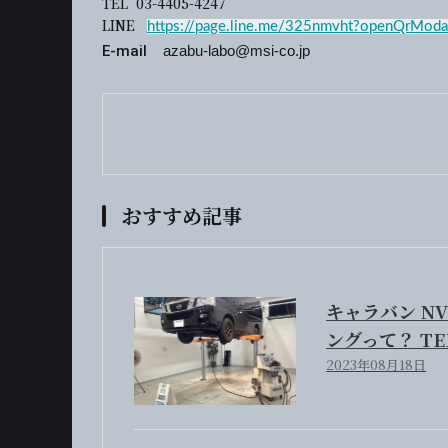
TEL 03-4405-4247
LINE
https://page.line.me/325nmvht?openQrModa
E-mail
azabu-labo@msi-co.jp
おすすめ記事
キャラバン NV
ングって？ T
2023年08月18日