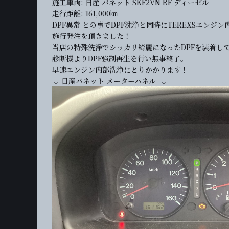
施工車両: 日産 バネット SKF2VN RF ディーゼル
走行距離: 161,000㎞
DPF異常 との事でDPF洗浄と同時にTEREXSエンジ
施行発注を頂きました！
当店の特殊洗浄でシッカリ綺麗になったDPFを装着し
診断機よりDPF強制再生を行い無事終了。
早速エンジン内部洗浄にとりかかります！
↓ 日産バネット メーターパネル ↓