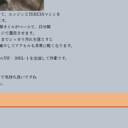
て、エンジンとTEREXSマシンを
ます。
類オイルがベースで、15分間
ージで還流させます。
りまでシッカリ汚れを落とすと
減少してアクセルも非常に軽くなります。
ル5W‐30DL-１を注油して作業です。
ズで気持ち良いですね
た。