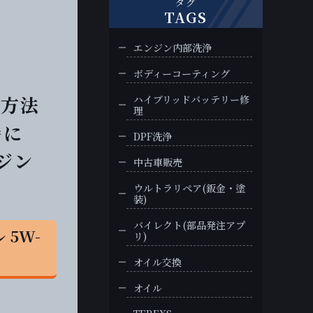
タグ
TAGS
エンジン内部洗浄
ボディーコーティング
消方法
ハイブリッドバッテリー修
理
時に
DPF洗浄
ジン
中古車販売
ウルトラリペア(鈑金・塗
装)
バイレクト(部品発注アプ
 5W-
リ)
オイル交換
オイル