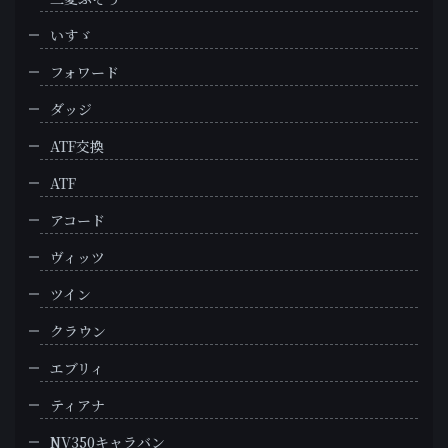
いすゞ
フォワード
ダッジ
ATF交換
ATF
アコード
ヴィッツ
ツイン
クラウン
エブリィ
ティアナ
NV350キャラバン