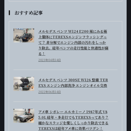
おすすめ記事
メルセデス ベンツ W124 E200 稀にみる極
上個体にTEREXSエンジンフラッシングっ
て？ 非分解でエンジン内部の汚れをしっか
り除去。経年ベンツの走行性能と快適性が蘇
る！
2023年04月14日
メルセデス ベンツ 300SE W126 整備 TER
EXS エンジン内部洗浄 エンジンオイル交換
2022年06月14日
アメ車 シボレー エルカミーノ 1987年式 V8
5.0L 経年・多走行でもTEREXSってあり？
細かなスラッジを優しくしっかり除去できる
TEREXSは経年アメ車に効果バツグン！