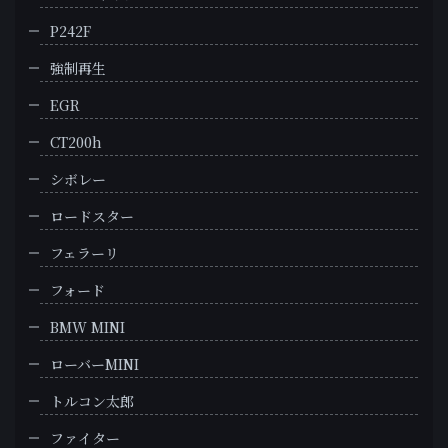
P242F
強制再生
EGR
CT200h
シボレー
ロードスター
フェラーリ
フォード
BMW MINI
ローバーMINI
トルコン太郎
ファイター