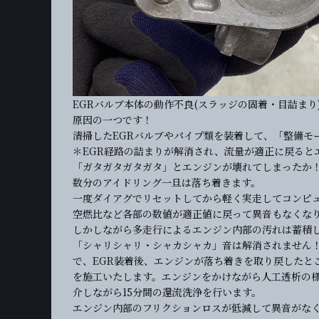
EGRバルブ本体の動作不良(スラッジの固着・目詰まり
原因の一つです！
清掃したEGRバルブやパイプ類を装着して、「整備モ
＊EGR経路の詰まりが解消され、流量が適正に戻ると
「ガタガタガタガタ」とエンジンが壊れてしまったか
数分のアイドリング一旦は落ち着きます。
一度ダイアグでリセットしてから軽く実走してコンピ
空燃比など各部の数値が適正値に戻って異音もなくな
しかしながら多走行によるエンジン内部の汚れは蓄積
「シャリシャリ・シャカシャカ」音は解消されません
で、EGR装着後、エンジンが落ち着きを取り戻したとこ
を施工いたします。エンジンをかけながら人工透析の様に
介しながら15分間の還流洗浄を行います。
エンジン内部のフリクションロスが低減して異音がな