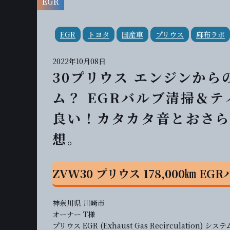
EGR
EGR
トヨタ
国産車
プリウス
麻布ラボ
2022年10月08日
30プリウス エンジンか
ム？ EGRバルブ清掃＆
良い！カタカタ音とおさら
想。
ZVW30 プリウス 178,000㎞ E
神奈川県 川崎市
オーナー T様
プリウス EGR (Exhaust Gas Recirculation) シ