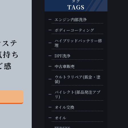
タグ
TAGS
エンジン内部洗浄
ボディーコーティング
システ
ハイブリッドバッテリー修
理
気持ち
DPF洗浄
ご感
中古車販売
ウルトラリペア(鈑金・塗
装)
バイレクト(部品発注アプ
リ)
オイル交換
オイル