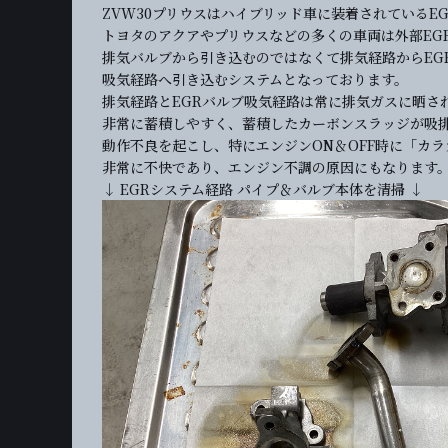
ZVW30プリウスはハイブリッド車に装着されているE
トヨタのアクアやプリウスなどの多くの車両は外部EG
排気バルブから引き込むのではなくて排気経路からEGR
吸気経路へ引き込むシステムとなっております。
排気経路とEGRバルブ吸気経路は常に排気ガスに晒さ
非常に蓄積しやすく、蓄積したカーボンスラッジが吸排
動作不良を起こし、特にエンジンON＆OFF時に「カ
非常に不快であり、エンジン不調の原因にもなります
↓ EGRシステム経路 パイプ＆バルブ本体を清掃 ↓