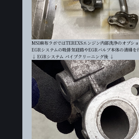
MSI麻布ラボではTEREXSエンジン内部洗浄のオプシ
EGRシステムの吸排気経路やEGRバルブ本体の清掃を
↓ EGRシステム パイプクリーニング後 ↓