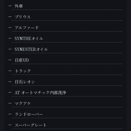
外車
プリウス
アルファード
SYNTHEオイル
SYNESTERオイル
日産UD
トラック
日石レオン
AT オートマチック内部洗浄
マクアケ
ランドローバー
スーパーグレート