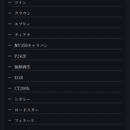
ツイン
クラウン
エブリィ
ティアナ
NV350キャラバン
P242F
強制再生
EGR
CT200h
シボレー
ロードスター
フェラーリ