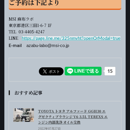
ご予約は下記より
MSI 麻布ラボ
東京都港区三田1-6-7 1F
TEL 03-4405-4247
LINE
https://page.line.me/325nmvht?openQrModal=true
E-mail
azabu-labo@msi-co.jp
おすすめ記事
TOYOTA トヨタ アルファード GGH30 エ
グゼクティブラウンジ V6 3.5L TEREXS エ
ンジン内部洗浄 オイル交換
2022年07月27日