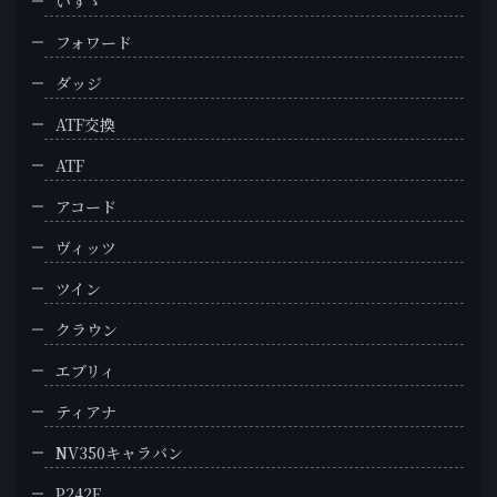
いすゞ
フォワード
ダッジ
ATF交換
ATF
アコード
ヴィッツ
ツイン
クラウン
エブリィ
ティアナ
NV350キャラバン
P242F