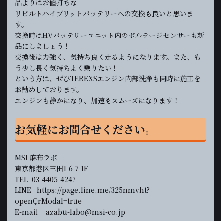
品よりはお値打ちな
リビルトハイブリットバッテリーへの交換も良いと思いま
す。
交換時はHVバッテリーユニット内のボルテージセンサーも新
品にしましょう！
交換後は力強く、気持ち良く走るようになります。また、も
う少し長く気持ちよく乗りたい！
という方は、ぜひTEREXSエンジン内部洗浄も同時に施工を
お勧めしております。
エンジンも静かになり、加速もスムーズになります！
お気軽にお問合せください。
MSI 麻布ラボ
東京都港区三田1-6-7 1F
TEL 03-4405-4247
LINE https://page.line.me/325nmvht?
openQrModal=true
E-mail azabu-labo@msi-co.jp