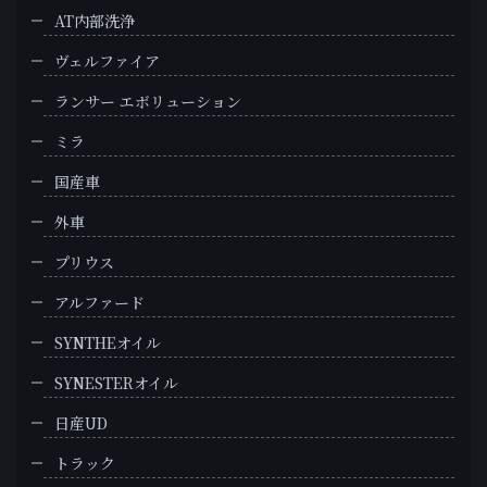
AT内部洗浄
ヴェルファイア
ランサー エボリューション
ミラ
国産車
外車
プリウス
アルファード
SYNTHEオイル
SYNESTERオイル
日産UD
トラック