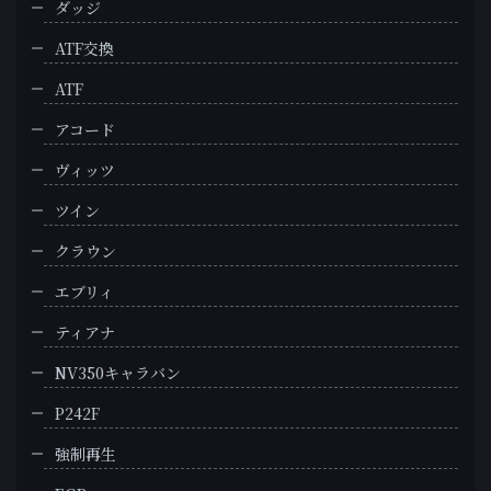
ダッジ
ATF交換
ATF
アコード
ヴィッツ
ツイン
クラウン
エブリィ
ティアナ
NV350キャラバン
P242F
強制再生