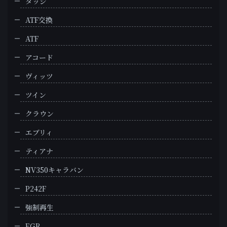
ダッジ
ATF交換
ATF
アコード
ヴィッツ
ツイン
クラウン
エブリィ
ティアナ
NV350キャラバン
P242F
強制再生
EGR