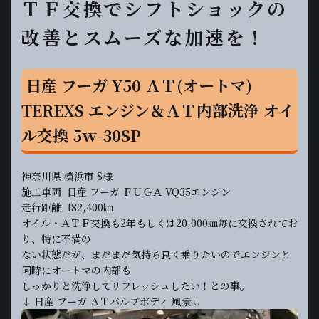
ＴＦ交換でシフトショックの
改善とスムーズな加速を！
日産 フーガ Y50 ＡＴ(オートマ)
TEREXS エンジン＆ＡＴ内部洗浄 オイ
ル交換 5ｗ-30SP
神奈川県 横浜市 S様
施工車両 日産 フーガ ＦＵＧＡ VQ35エンジン
走行距離 182,400㎞
オイル・ＡＴＦ交換も2年もしくは20,000㎞毎に交換されてお
り、特に不満の
ない状態だが、まだまだ気持ち良く乗りたいのでエンジンと
同時にオートマの内部も
しっかりと洗浄してリフレッシュしたい！との事。
↓ 日産 フーガ ＡＴバルブボディ 風景↓