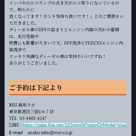
インパネのエコランプの点き方がエコ寄りになっているの
で、明らかに
良くなってます！ホント気持ち良いです！」とのご感想をい
ただきました。
ディーゼル車のDPFの詰まりとエンジン内部の汚れの蓄積
は、走行性能や
燃費にも影響が大きいです。DPF洗浄とTEREXSエンジン内
部洗浄で
スッキリ快調なディーゼル車は気持ちいいですね！
ありがとうございました。
ご予約は下記より
MSI 麻布ラボ
東京都港区三田1-6-7 1F
TEL 03-4405-4247
LINE
https://page.line.me/325nmvht?openQrModal=true
E-mail
azabu-labo@msi-co.jp