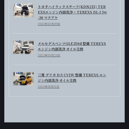
トヨタハイラックスサーフ(KDN215) TER
EXSエンジン内部洗浄 + TEREXS DL-1 5w
-30 マクアケ
2022年02月09日
メルセデスベンツGLE350d 整備 TEREXS
エンジン内部洗浄 オイル交換
2022年03月23日
三菱 デリカ D:5 CV1W 整備 TEREXS エン
ジン内部洗浄 オイル交換
2022年05月11日