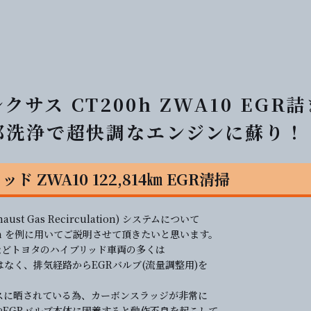
サス CT200h ZWA10 EGR
内部洗浄で超快調なエンジンに蘇り！
ッド ZWA10 122,814㎞ EGR清掃
 Gas Recirculation) システムについて
0h を例に用いてご説明させて頂きたいと思います。
などトヨタのハイブリッド車両の多くは
なく、排気経路からEGRバルブ(流量調整用)を
スに晒されている為、カーボンスラッジが非常に
EGRバルブ本体に固着すると動作不良を起こして