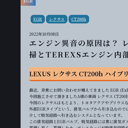
EGR
EGR
レクサス
CT200h
2022年10月08日
エンジン異音の原因は？ レク
掃とTEREXSエンジン
LEXUS レクサス CT200h ハイブリ
最近、非常にお問い合わせが増えてきました EGR (Exhaust
今回施工させて頂きましたA様の車両 レクサス CT20
今回のレクサスはもとより、トヨタアクアやプリウス
外部EGRタイプという、排気バルブから引き込むのでは
介して吸気経路へ引き込むシステムとなっています。
この排気経路とEGRバルブ、吸気経路には常に排気ガ
蓄積し易く、蓄積したカーボンスラッジが吸排気経路や