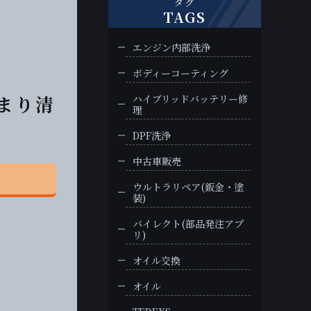
タグ
TAGS
エンジン内部洗浄
ボディーコーティング
詰まり清
ハイブリッドバッテリー修
理
DPF洗浄
中古車販売
ウルトラリペア(鈑金・塗
装)
バイレクト(部品発注アプ
リ)
オイル交換
オイル