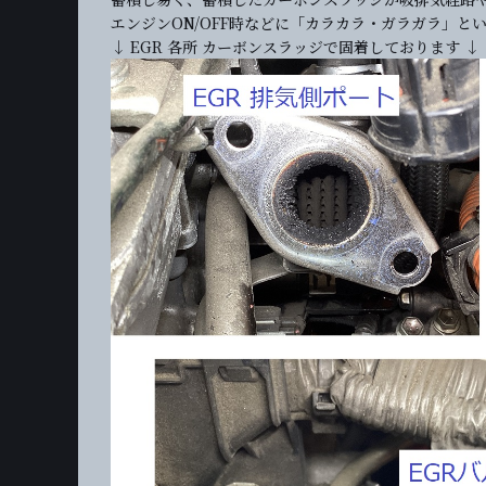
エンジンON/OFF時などに「カラカラ・ガラガラ」
↓ EGR 各所 カーボンスラッジで固着しております ↓