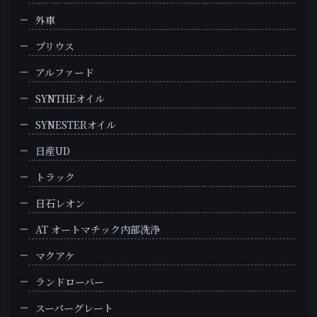
外車
プリウス
アルファード
SYNTHEオイル
SYNESTERオイル
日産UD
トラック
日石レオン
AT オートマチック内部洗浄
マクアケ
ランドローバー
スーパーグレート