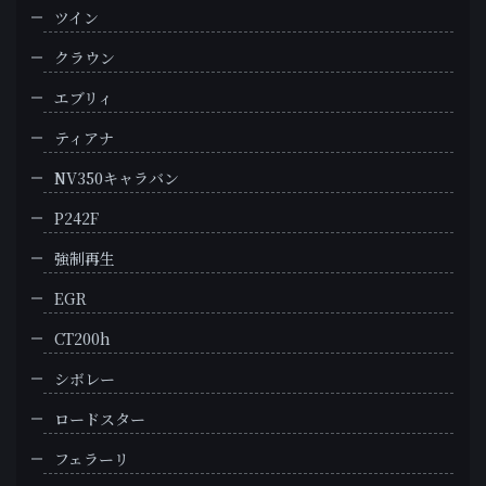
ツイン
クラウン
エブリィ
ティアナ
NV350キャラバン
P242F
強制再生
EGR
CT200h
シボレー
ロードスター
フェラーリ