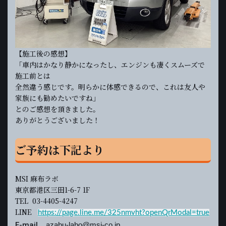
【施工後の感想】
「車内はかなり静かになったし、エンジンも凄くスムーズで
施工前とは
全然違う感じです。明らかに体感できるので、これは友人や
家族にも勧めたいですね」
とのご感想を頂きました。
ありがとうございました！
ご予約は下記より
MSI 麻布ラボ
東京都港区三田1-6-7 1F
TEL 03-4405-4247
LINE
https://page.line.me/325nmvht?openQrModal=true
E-mail
azabu-labo@msi-co.jp