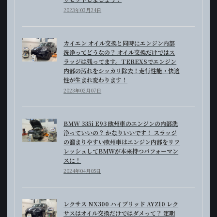
2023年03月24日
カイエン オイル交換と同時にエンジン内部
洗浄ってどうなの？ オイル交換だけではス
ラッジは残ってます。TEREXSでエンジン
内部の汚れをシッカリ除去！走行性能・快適
性が生まれ変わります！
2023年02月07日
BMW 335i E93 欧州車のエンジンの内部洗
浄っていいの？ かなりいいです！ スラッジ
の溜まりやすい欧州車はエンジン内部をリフ
レッシュしてBMWが本来持つパフォーマン
スに！
2024年04月05日
レクサス NX300 ハイブリッド AYZ10 レク
サスはオイル交換だけではダメって？ 定期