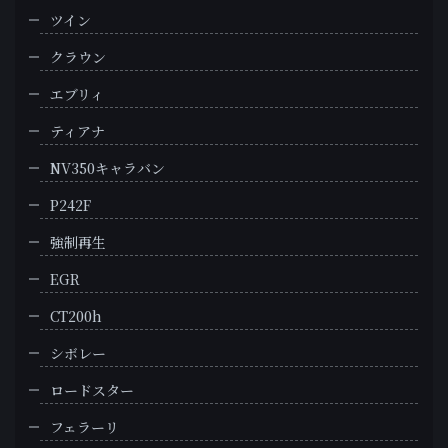
ツイン
クラウン
エブリィ
ティアナ
NV350キャラバン
P242F
強制再生
EGR
CT200h
シボレー
ロードスター
フェラーリ