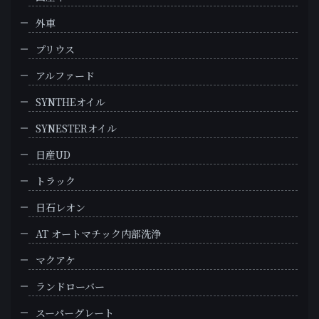
外車
プリウス
アルファード
SYNTHEオイル
SYNESTERオイル
日産UD
トラック
日石レオン
AT オートマチック内部洗浄
マクアケ
ランドローバー
スーパーグレート