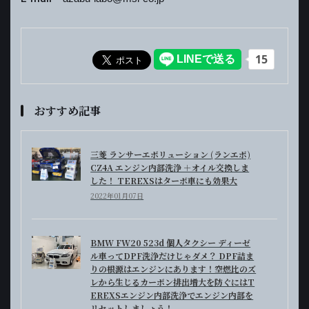
おすすめ記事
三菱 ランサーエボリューション (ランエボ)
CZ4A エンジン内部洗浄 ＋オイル交換しま
した！ TEREXSはターボ車にも効果大
2022年01月07日
BMW FW20 523d 個人タクシー ディーゼ
ル車ってDPF洗浄だけじゃダメ？ DPF詰ま
りの根源はエンジンにあります！空燃比のズ
レから生じるカーボン排出増大を防ぐにはT
EREXSエンジン内部洗浄でエンジン内部を
リセットしましょう！