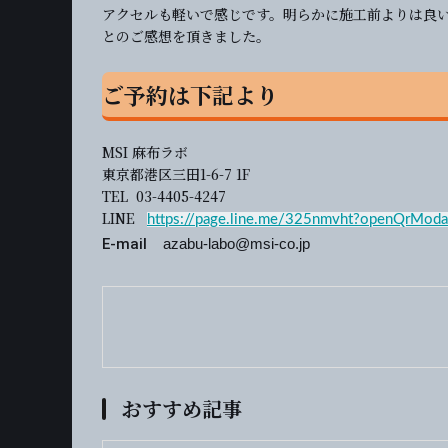
アクセルも軽いで感じです。明らかに施工前よりは良
とのご感想を頂きました。
ご予約は下記より
MSI 麻布ラボ
東京都港区三田1-6-7 1F
TEL 03-4405-4247
LINE
https://page.line.me/325nmvht?openQrModa
E-mail
azabu-labo@msi-co.jp
おすすめ記事