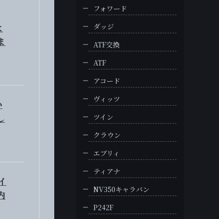
フォワード
よ
ダッジ
ま
ATF交換
ATF
アコード
ヴィッツ
い
し
ツイン
クラウン
エブリィ
ティアナ
イ
NV350キャラバン
内
P242F