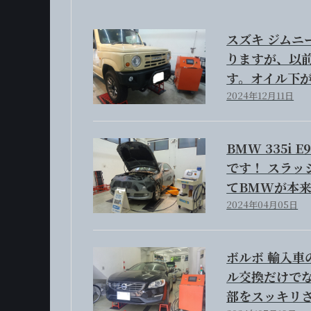
スズキ ジムニ
りますが、以
す。オイル下
2024年12月11日
BMW 335i
です！ スラ
てBMWが本
2024年04月05日
ボルボ 輸入車
ル交換だけで
部をスッキリ