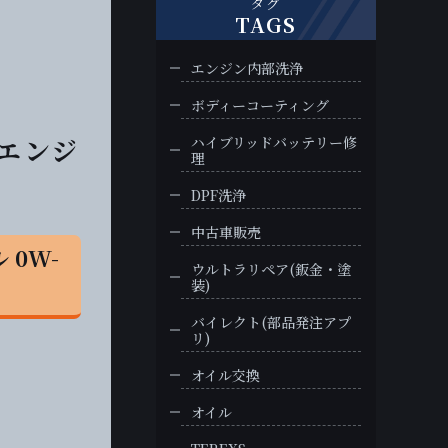
タグ
TAGS
エンジン内部洗浄
ボディーコーティング
 エンジ
ハイブリッドバッテリー修
理
DPF洗浄
中古車販売
 0W-
ウルトラリペア(鈑金・塗
装)
バイレクト(部品発注アプ
リ)
オイル交換
オイル