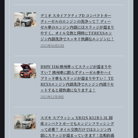
デミオ スカイアクティブD コンパクトカー
ディーゼルのエンジンの洗浄って？ ディー
ゼル車のエンジン内部にはスラッジが溜まり
やすく、オイル交換と同時にTEREXSエン
ジン内部洗浄でスッキリ快調なエンジンに！
2023年06月10日
BMW 118i 欧州車ってスラッジが溜まりや
すい？ 欧州車に限らずディーゼル車やハイ
ブリッド車もスラッジが溜まりやすい！ TE
REXSエンジン内部洗浄でエンジン内部リセ
ットすると超快適になりますよ！
2023年12月08日
スズキ スプラッシュ XB32S K12B 1.3L 国
産コンパクトカーでもエンジンフラッシング
って必要？ オイル交換だけではエンジン内
部にスラッジが溜まっていきます！比較的高