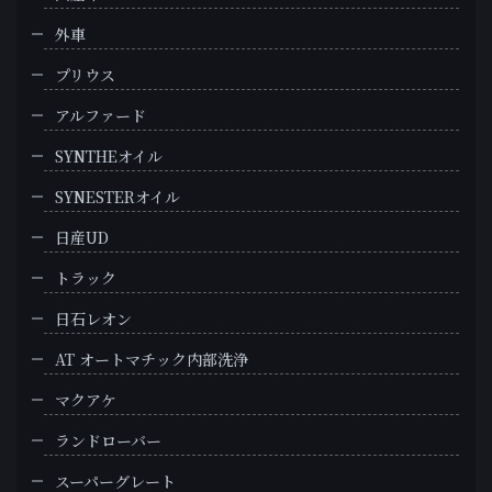
外車
プリウス
アルファード
SYNTHEオイル
SYNESTERオイル
日産UD
トラック
日石レオン
AT オートマチック内部洗浄
マクアケ
ランドローバー
スーパーグレート