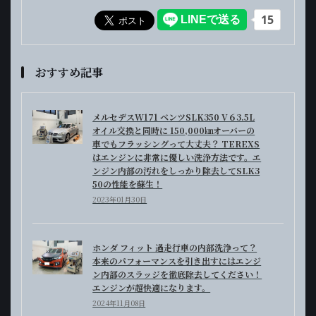
おすすめ記事
メルセデスW171 ベンツSLK350 V６3.5L
オイル交換と同時に 150,000㎞オーバーの
車でもフラッシングって大丈夫？ TEREXS
はエンジンに非常に優しい洗浄方法です。エ
ンジン内部の汚れをしっかり除去してSLK3
50の性能を蘇生！
2023年01月30日
ホンダ フィット 過走行車の内部洗浄って？
本来のパフォーマンスを引き出すにはエンジ
ン内部のスラッジを徹底除去してください！
エンジンが超快適になります。
2024年11月08日